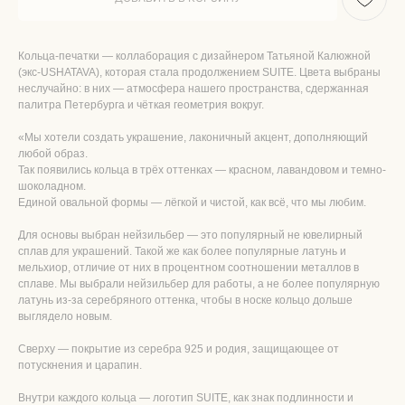
Кольца-печатки — коллаборация с дизайнером Татьяной Калюжной
(экс-USHATAVA), которая стала продолжением SUITE. Цвета выбраны
неслучайно: в них — атмосфера нашего пространства, сдержанная
палитра Петербурга и чёткая геометрия вокруг.
«Мы хотели создать украшение, лаконичный акцент, дополняющий
любой образ.
Так появились кольца в трёх оттенках — красном, лавандовом и темно-
шоколадном.
Единой овальной формы — лёгкой и чистой, как всё, что мы любим.
Для основы выбран нейзильбер — это популярный не ювелирный
сплав для украшений. Такой же как более популярные латунь и
мельхиор, отличие от них в процентном соотношении металлов в
сплаве. Мы выбрали нейзильбер для работы, а не более популярную
латунь из-за серебряного оттенка, чтобы в носке кольцо дольше
выглядело новым.
Сверху — покрытие из серебра 925 и родия, защищающее от
потускнения и царапин.
Внутри каждого кольца — логотип SUITE, как знак подлинности и